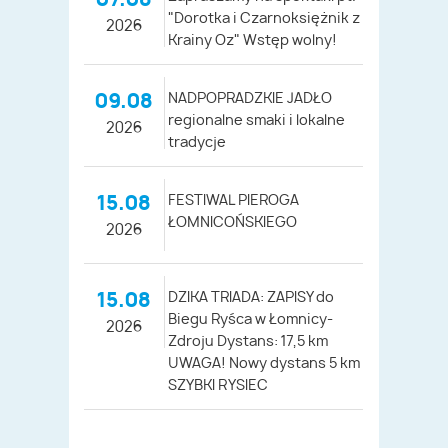
"Dorotka i Czarnoksiężnik z
2026
Krainy Oz" Wstęp wolny!
09.08
NADPOPRADZKIE JADŁO
regionalne smaki i lokalne
2026
tradycje
15.08
FESTIWAL PIEROGA
ŁOMNICOŃSKIEGO
2026
15.08
DZIKA TRIADA: ZAPISY do
Biegu Ryśca w Łomnicy-
2026
Zdroju Dystans: 17,5 km
UWAGA! Nowy dystans 5 km
SZYBKI RYSIEC