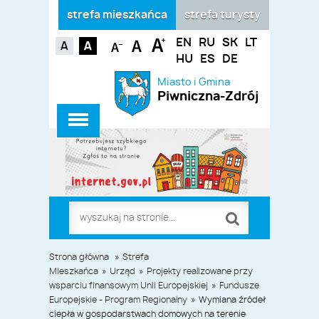
strefa mieszkańca
strefa turysty
EN
RU
SK
LT
HU
ES
DE
Miasto i Gmina
Piwniczna-Zdrój
Strona główna
»
Strefa
Mieszkańca
»
Urząd
»
Projekty realizowane przy
wsparciu finansowym Unii Europejskiej
»
Fundusze
Europejskie - Program Regionalny
»
Wymiana źródeł
ciepła w gospodarstwach domowych na terenie