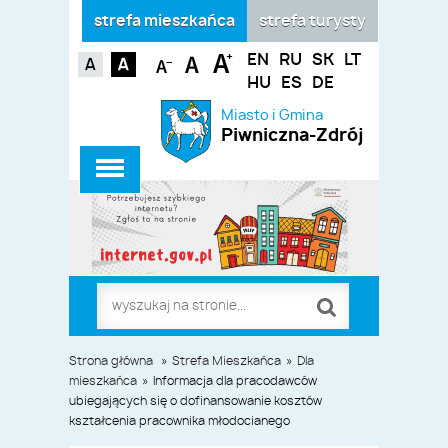
strefa mieszkańca
strefa turysty
EN
RU
SK
LT
HU
ES
DE
Miasto i Gmina
Piwniczna-Zdrój
Strona główna
»
Strefa Mieszkańca
»
Dla
mieszkańca
»
Informacja dla pracodawców
ubiegających się o dofinansowanie kosztów
kształcenia pracownika młodocianego