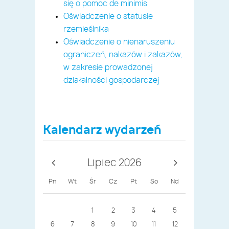
się o pomoc de minimis
Oświadczenie o statusie
rzemieślnika
Oświadczenie o nienaruszeniu
ograniczeń, nakazów i zakazów,
w zakresie prowadzonej
działalności gospodarczej
Kalendarz wydarzeń
Lipiec 2026
Pn
Wt
Śr
Cz
Pt
So
Nd
1
2
3
4
5
6
7
8
9
10
11
12