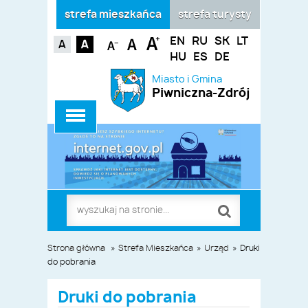
strefa mieszkańca
strefa turysty
EN
RU
SK
LT
HU
ES
DE
Miasto i Gmina
Piwniczna-Zdrój
Strona główna
»
Strefa Mieszkańca
»
Urząd
»
Druki
do pobrania
Druki do pobrania