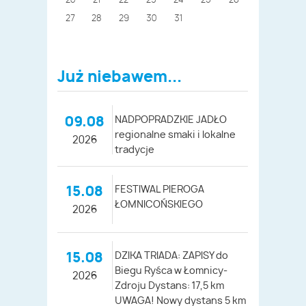
20
21
22
23
24
25
26
27
28
29
30
31
Już niebawem...
09.08
NADPOPRADZKIE JADŁO
regionalne smaki i lokalne
2026
tradycje
15.08
FESTIWAL PIEROGA
ŁOMNICOŃSKIEGO
2026
15.08
DZIKA TRIADA: ZAPISY do
Biegu Ryśca w Łomnicy-
2026
Zdroju Dystans: 17,5 km
UWAGA! Nowy dystans 5 km