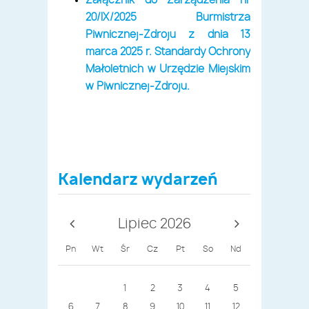
Załącznik do Zarządzenia nr
20/IX/2025 Burmistrza
Piwnicznej-Zdroju z dnia 13
marca 2025 r.
Standardy Ochrony
Małoletnich
w Urzędzie Miejskim
w Piwnicznej-Zdroju.
Kalendarz wydarzeń
Lipiec 2026
Pn
Wt
Śr
Cz
Pt
So
Nd
1
2
3
4
5
6
7
8
9
10
11
12