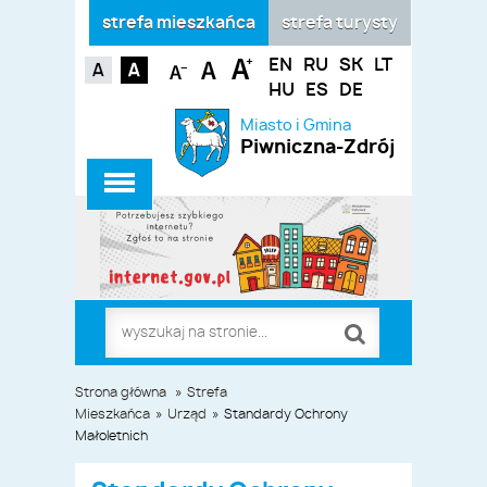
strefa mieszkańca
strefa turysty
EN
RU
SK
LT
HU
ES
DE
Miasto i Gmina
Piwniczna-Zdrój
Strona główna
»
Strefa
Mieszkańca
»
Urząd
»
Standardy Ochrony
Małoletnich