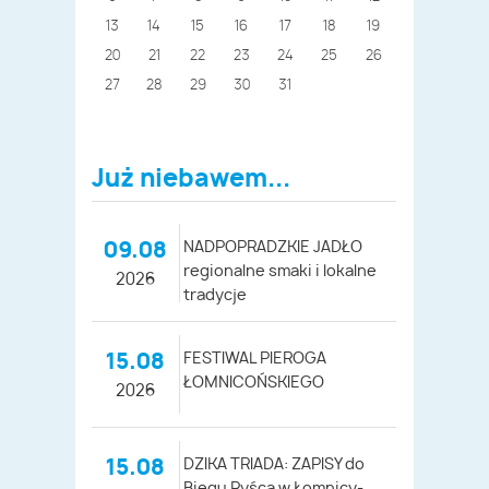
13
14
15
16
17
18
19
20
21
22
23
24
25
26
27
28
29
30
31
Już niebawem...
09.08
NADPOPRADZKIE JADŁO
regionalne smaki i lokalne
2026
tradycje
15.08
FESTIWAL PIEROGA
ŁOMNICOŃSKIEGO
2026
15.08
DZIKA TRIADA: ZAPISY do
Biegu Ryśca w Łomnicy-