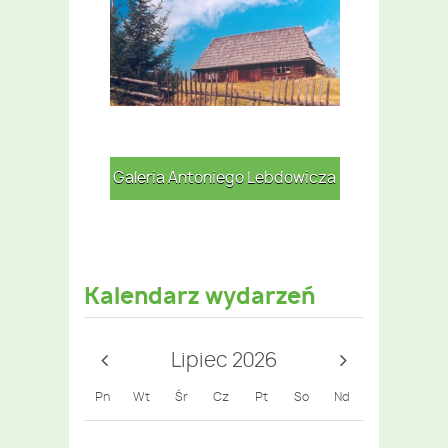
za Ogórka
Galeria Antoniego Lebdowicza
Galeria Bar
Kalendarz wydarzeń
Lipiec 2026
Pn
Wt
Śr
Cz
Pt
So
Nd