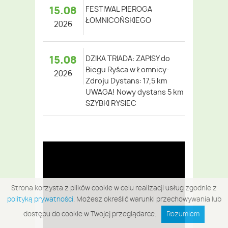
15.08
FESTIWAL PIEROGA
ŁOMNICOŃSKIEGO
2026
15.08
DZIKA TRIADA: ZAPISY do
Biegu Ryśca w Łomnicy-
2026
Zdroju Dystans: 17,5 km
UWAGA! Nowy dystans 5 km
SZYBKI RYSIEC
Strona korzysta z plików cookie w celu realizacji usług zgodnie z
polityką prywatności
. Możesz określić warunki przechowywania lub
dostępu do cookie w Twojej przeglądarce.
Rozumiem