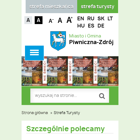
strefa mieszkańca
strefa turysty
EN
RU
SK
LT
HU
ES
DE
Miasto i Gmina
Piwniczna-Zdrój
Strona główna
»
Strefa Turysty
Szczególnie polecamy