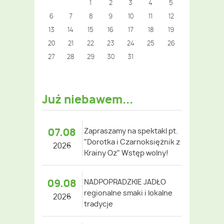
1
2
3
4
5
6
7
8
9
10
11
12
13
14
15
16
17
18
19
20
21
22
23
24
25
26
27
28
29
30
31
Już niebawem...
07.08
Zapraszamy na spektakl pt.
"Dorotka i Czarnoksiężnik z
2026
Krainy Oz" Wstęp wolny!
09.08
NADPOPRADZKIE JADŁO
regionalne smaki i lokalne
2026
tradycje