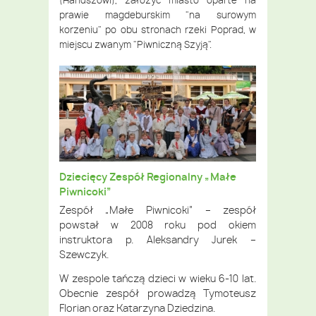
(Hanuszowi), założyć miasto oparte na
prawie magdeburskim "na surowym
korzeniu" po obu stronach rzeki Poprad, w
miejscu zwanym "Piwniczną Szyją".
Dziecięcy Zespół Regionalny „Małe
Piwnicoki”
Zespół „Małe Piwnicoki”
– zespół
powstał w 2008 roku pod okiem
instruktora p. Aleksandry Jurek –
Szewczyk.
W zespole tańczą dzieci w wieku 6-10 lat.
Obecnie zespół prowadzą Tymoteusz
Florian oraz Katarzyna Dziedzina.