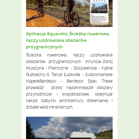
Aplikacja Aquavelo. Ścieżka rowerowa,
łączy uzdrowiska obszarów
przygranicznych
Ścieżka rowerowa, łączy uzdrowiska
obszarów przygranicznych (Krynica-Zdrój
Muszyna - Piwniczna - Szczawnica - Vyšné
Ružbachy-S Tarub Ľubovňa - Ľubovnianske
KúpeleBardejov - Bardejov Spa). Trasa
prowadzi przez najcenniejsze obszary
przyrodnicze i krajobrazowe, obejmuje
także zabytki architektury drewnianej i
źródeł wód mineralnych.