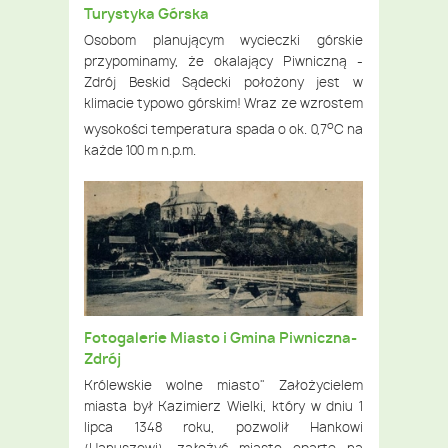
Turystyka Górska
Osobom planującym wycieczki górskie
przypominamy, że okalający Piwniczną -
Zdrój Beskid Sądecki położony jest w
klimacie typowo górskim! Wraz ze wzrostem
o
wysokości temperatura spada o ok. 0,7
C na
każde 100 m n.p.m.
Fotogalerie Miasto i Gmina Piwniczna-
Zdrój
Królewskie wolne miasto" Założycielem
miasta był Kazimierz Wielki, który w dniu 1
lipca 1348 roku, pozwolił Hankowi