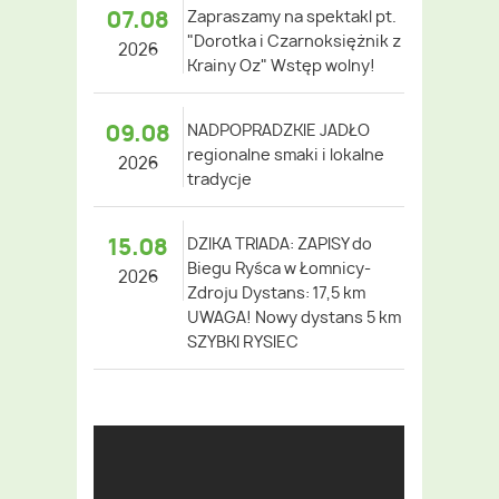
07.08
Zapraszamy na spektakl pt.
"Dorotka i Czarnoksiężnik z
2026
Krainy Oz" Wstęp wolny!
09.08
NADPOPRADZKIE JADŁO
regionalne smaki i lokalne
2026
tradycje
15.08
DZIKA TRIADA: ZAPISY do
Biegu Ryśca w Łomnicy-
2026
Zdroju Dystans: 17,5 km
UWAGA! Nowy dystans 5 km
SZYBKI RYSIEC