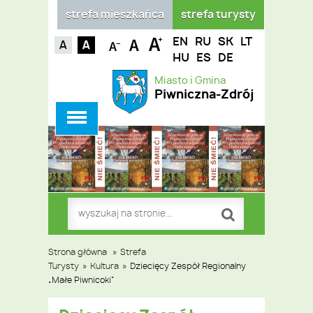
strefa mieszkańca
strefa turysty
EN
RU
SK
LT
HU
ES
DE
Miasto i Gmina
Piwniczna-Zdrój
Strona główna
»
Strefa
Turysty
»
Kultura
»
Dziecięcy Zespół Regionalny
„Małe Piwnicoki”