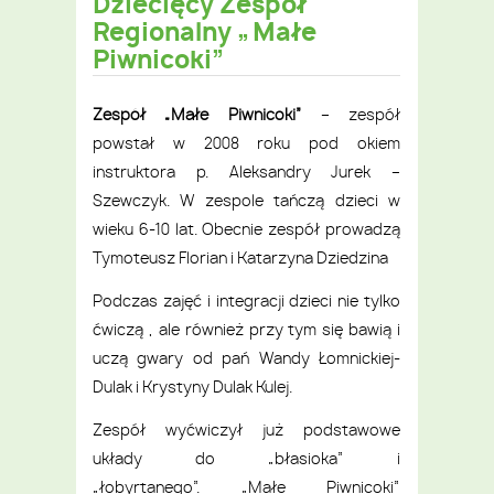
Dziecięcy Zespół
Regionalny „Małe
Piwnicoki”
Zespół „Małe Piwnicoki”
– zespół
powstał w 2008 roku pod okiem
instruktora p. Aleksandry Jurek –
Szewczyk. W zespole tańczą dzieci w
wieku 6-10 lat. Obecnie zespół prowadzą
Tymoteusz Florian i Katarzyna Dziedzina
Podczas zajęć i integracji dzieci nie tylko
ćwiczą , ale również przy tym się bawią i
uczą gwary od pań Wandy Łomnickiej-
Dulak i Krystyny Dulak Kulej.
Zespół wyćwiczył już podstawowe
układy do „błasioka” i
„łobyrtanego”. „Małe Piwnicoki”