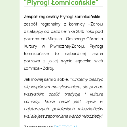
"Piyrogi Łomnicońskie"
Zespół regionalny Piyrogi Łomnicońskie
-
zespół regionalny z Łomnicy –Zdroju
działający od października 2010 roku pod
patronatem Miejsko - Gminnego Ośrodka
Kultury w Piwnicznej-Zdroju. Piyrogi
łomnicońskie to najbardziej znana
potrawa z jakiej słynie sądecka wieś
Łomnica - Zdrój.
Jak mówią sami o sobie:
" Chcemy cieszyć
się wspólnym muzykowani
em, ale przede
wszystkim ocalić tradycję i kulturę
Łomnicy, która nadal jest żywa w
najstarszy
ch pokoleniac
h mieszkańcó
w
wsi ale jest zapomniana
wśród młodzieży."