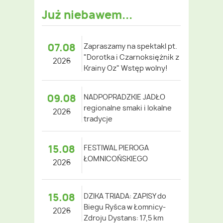
Już niebawem...
07.08
Zapraszamy na spektakl pt.
"Dorotka i Czarnoksiężnik z
2026
Krainy Oz" Wstęp wolny!
09.08
NADPOPRADZKIE JADŁO
regionalne smaki i lokalne
2026
tradycje
15.08
FESTIWAL PIEROGA
ŁOMNICOŃSKIEGO
2026
15.08
DZIKA TRIADA: ZAPISY do
Biegu Ryśca w Łomnicy-
2026
Zdroju Dystans: 17,5 km