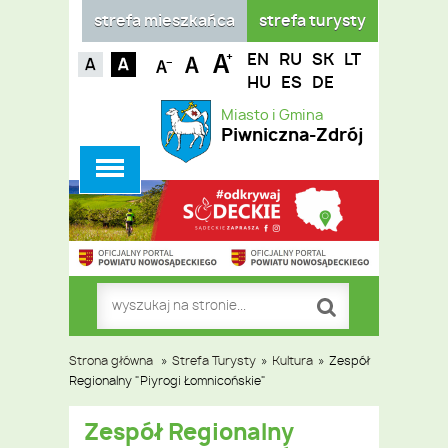
strefa mieszkańca
strefa turysty
EN
RU
SK
LT
HU
ES
DE
Miasto i Gmina
Piwniczna-Zdrój
Strona główna
»
Strefa Turysty
»
Kultura
»
Zespół
Regionalny "Piyrogi Łomnicońskie"
Zespół Regionalny