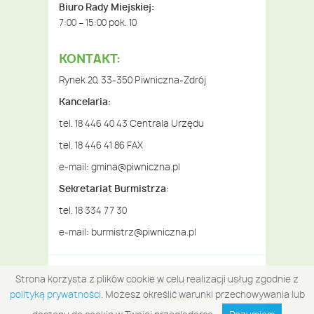
Biuro Rady Miejskiej:
7:00 – 15:00 pok. 10
KONTAKT:
Rynek 20, 33-350 Piwniczna-Zdrój
Kancelaria:
tel. 18 446 40 43 Centrala Urzędu
tel. 18 446 41 86 FAX
e-mail:
gmina@piwniczna.pl
Sekretariat Burmistrza:
tel. 18 334 77 30
e-mail:
burmistrz@piwniczna.pl
Strona korzysta z plików cookie w celu realizacji usług zgodnie z
Copyright © 2026 Urząd Miejski w Piwnicznej-Zdroju. All
polityką prywatności
. Możesz określić warunki przechowywania lub
rights reserved.
Realizacja:
Internet Arts