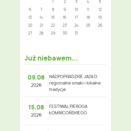
1
2
3
4
5
6
7
8
9
10
11
12
13
14
15
16
17
18
19
20
21
22
23
24
25
26
27
28
29
30
31
Już niebawem...
09.08
NADPOPRADZKIE JADŁO
regionalne smaki i lokalne
2026
tradycje
15.08
FESTIWAL PIEROGA
ŁOMNICOŃSKIEGO
2026