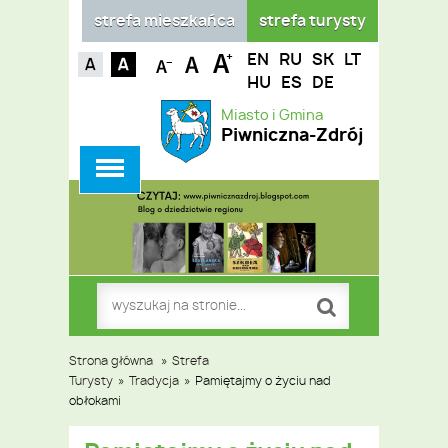
strefa mieszkańca
strefa turysty
EN
RU
SK
LT
HU
ES
DE
Miasto i Gmina
Piwniczna-Zdrój
Strona główna
»
Strefa
Turysty
»
Tradycja
»
Pamiętajmy o życiu nad
obłokami