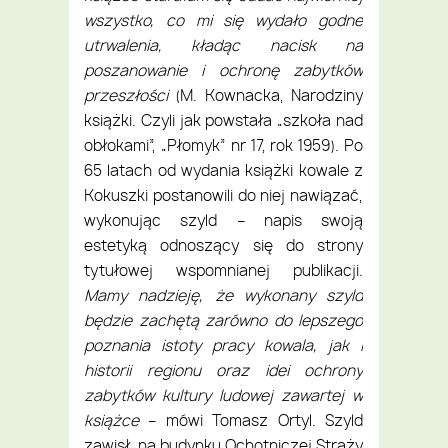
wszystko, co mi się wydało godne
utrwalenia, kładąc nacisk na
poszanowanie i ochronę zabytków
przeszłości
(M. Kownacka, Narodziny
książki. Czyli jak powstała „szkoła nad
obłokami”, „Płomyk” nr 17, rok 1959). Po
65 latach od wydania książki kowale z
Kokuszki postanowili do niej nawiązać,
wykonując szyld – napis swoją
estetyką odnoszący się do strony
tytułowej wspomnianej publikacji
.
Mamy nadzieję, że wykonany szyld
będzie zachętą zarówno do lepszego
poznania istoty pracy kowala, jak i
historii regionu oraz idei ochrony
zabytków kultury ludowej zawartej w
książce
– mówi Tomasz Ortyl. Szyld
zawisł na budynku Ochotniczej Straży