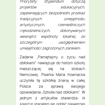
Priorytety Stypendium dotyczą
projektów edukacyjnych,
zapewniających bezpośredni przekaz
tradycyjnych umiejętności
artystycznych, rzemieślniczych
i rękodzielniczych, dokonywanych
wewnątrz wspólnoty lokalnej, ze
szczególnym uwzględnieniem
umiejętności zagrożonych zanikiem.
Zadanie „Pamiętajmy o życiu nad
obłokami” nawiązuje do historii szkoły
mieszczącej się na stokach
Niemcowej. Pisarka Maria Kownacka
uczyniła tę szkółkę znaną w całej
Polsce za sprawą swojego
opowiadania „Szkoła nad obłokami”. W
jednym z artykułów stwierdza:
W
książce starałam się oddać najwierniej