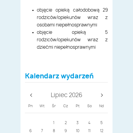
objęcie opieką całodobową 29
rodziców/opiekunów wraz z
osobami niepełnosprawnymi
objęcie opieką 5
rodziców/opiekunów wraz z
dziećmi niepełnosprawnymi
Kalendarz wydarzeń
Lipiec 2026
Pn
Wt
Śr
Cz
Pt
So
Nd
1
2
3
4
5
6
7
8
9
10
11
12