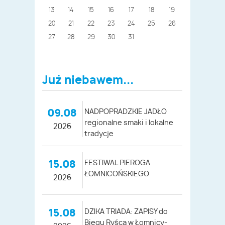
13
14
15
16
17
18
19
20
21
22
23
24
25
26
27
28
29
30
31
Już niebawem...
09.08
NADPOPRADZKIE JADŁO
regionalne smaki i lokalne
2026
tradycje
15.08
FESTIWAL PIEROGA
ŁOMNICOŃSKIEGO
2026
15.08
DZIKA TRIADA: ZAPISY do
Biegu Ryśca w Łomnicy-