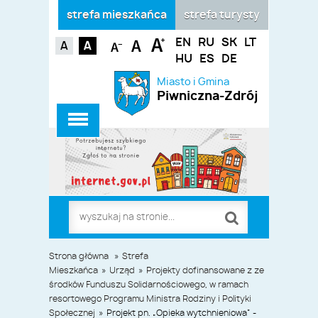
strefa mieszkańca
strefa turysty
EN
RU
SK
LT
HU
ES
DE
Miasto i Gmina
Piwniczna-Zdrój
Strona główna
»
Strefa
Mieszkańca
»
Urząd
»
Projekty dofinansowane z ze
środków Funduszu Solidarnościowego, w ramach
resortowego Programu Ministra Rodziny i Polityki
Społecznej
»
Projekt pn. „Opieka wytchnieniowa” -