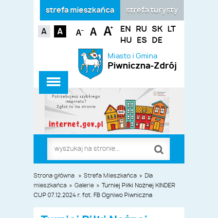
strefa mieszkańca
strefa turysty
EN
RU
SK
LT
HU
ES
DE
Miasto i Gmina
Piwniczna-Zdrój
Strona główna
»
Strefa Mieszkańca
»
Dla
mieszkańca
»
Galerie
»
Turniej Piłki Nożnej KINDER
CUP 07.12.2024 r. fot. FB Ogniwo Piwniczna