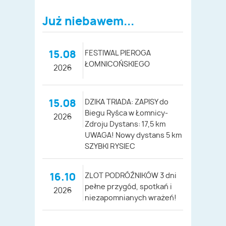
Już niebawem...
15.08
FESTIWAL PIEROGA
ŁOMNICOŃSKIEGO
2026
15.08
DZIKA TRIADA: ZAPISY do
Biegu Ryśca w Łomnicy-
2026
Zdroju Dystans: 17,5 km
UWAGA! Nowy dystans 5 km
SZYBKI RYSIEC
16.10
ZLOT PODRÓŹNIKÓW 3 dni
pełne przygód, spotkań i
2026
niezapomnianych wrażeń!