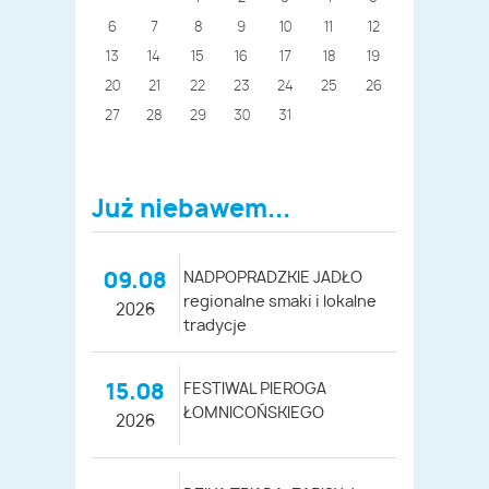
6
7
8
9
10
11
12
13
14
15
16
17
18
19
20
21
22
23
24
25
26
27
28
29
30
31
Już niebawem...
09.08
NADPOPRADZKIE JADŁO
regionalne smaki i lokalne
2026
tradycje
15.08
FESTIWAL PIEROGA
ŁOMNICOŃSKIEGO
2026