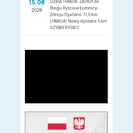
15.08
DZIKA TRIADA: ZAPISY do
Biegu Ryśca w Łomnicy-
2026
Zdroju Dystans: 17,5 km
UWAGA! Nowy dystans 5 km
SZYBKI RYSIEC