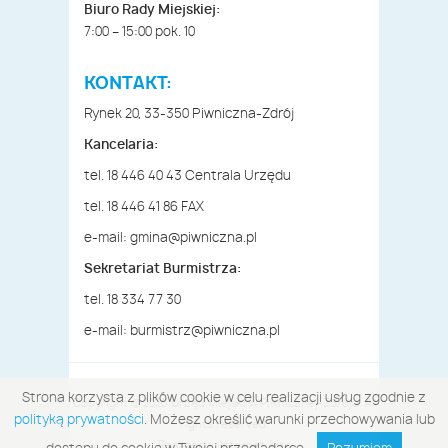
Biuro Rady Miejskiej:
7:00 – 15:00 pok. 10
KONTAKT:
Rynek 20, 33-350 Piwniczna-Zdrój
Kancelaria:
tel. 18 446 40 43 Centrala Urzędu
tel. 18 446 41 86 FAX
e-mail:
gmina@piwniczna.pl
Sekretariat Burmistrza:
tel. 18 334 77 30
e-mail:
burmistrz@piwniczna.pl
Strona korzysta z plików cookie w celu realizacji usług zgodnie z
Copyright © 2026 Urząd Miejski w Piwnicznej-Zdroju. All
polityką prywatności
. Możesz określić warunki przechowywania lub
rights reserved.
Realizacja:
Internet Arts