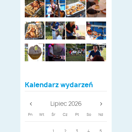
Kalendarz wydarzeń
Lipiec 2026
Pn
Wt
Śr
Cz
Pt
So
Nd
1
2
3
4
5