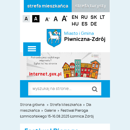
strefa mieszkańca
strefa turysty
EN
RU
SK
LT
HU
ES
DE
Miasto i Gmina
Piwniczna-Zdrój
Strona główna
»
Strefa Mieszkańca
»
Dla
mieszkańca
»
Galerie
»
Festiwal Pieroga
Łomnicońskiego 15-16.08.2025 Łomnica Zdrój