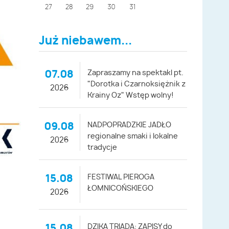
27
28
29
30
31
Już niebawem...
07.08
Zapraszamy na spektakl pt.
"Dorotka i Czarnoksiężnik z
2026
Krainy Oz" Wstęp wolny!
09.08
NADPOPRADZKIE JADŁO
regionalne smaki i lokalne
2026
tradycje
15.08
FESTIWAL PIEROGA
ŁOMNICOŃSKIEGO
2026
15.08
DZIKA TRIADA: ZAPISY do