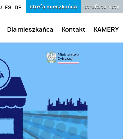
strefa mieszkańca
strefa turysty
U
ES
DE
Dla mieszkańca
Kontakt
KAMERY