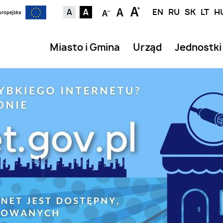
EN
RU
SK
LT
H
Miasto i Gmina
Urząd
Jednostki