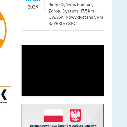
Biegu Ryśca w Łomnicy-
2026
Zdroju Dystans: 17,5 km
UWAGA! Nowy dystans 5 km
SZYBKI RYSIEC