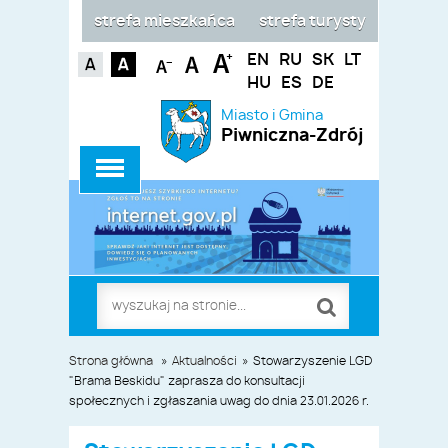
strefa mieszkańca
strefa turysty
EN
RU
SK
LT
HU
ES
DE
Miasto i Gmina
Piwniczna-Zdrój
Strona główna
»
Aktualności
»
Stowarzyszenie LGD
"Brama Beskidu" zaprasza do konsultacji
społecznych i zgłaszania uwag do dnia 23.01.2026 r.