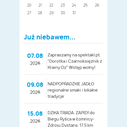
20
21
22
23
24
25
26
27
28
29
30
31
Już niebawem...
07.08
Zapraszamy na spektakl pt.
"Dorotka i Czarnoksiężnik z
2026
Krainy Oz" Wstęp wolny!
09.08
NADPOPRADZKIE JADŁO
regionalne smaki i lokalne
2026
tradycje
15.08
DZIKA TRIADA: ZAPISY do
Biegu Ryśca w Łomnicy-
2026
Zdroju Dystans: 17,5 km