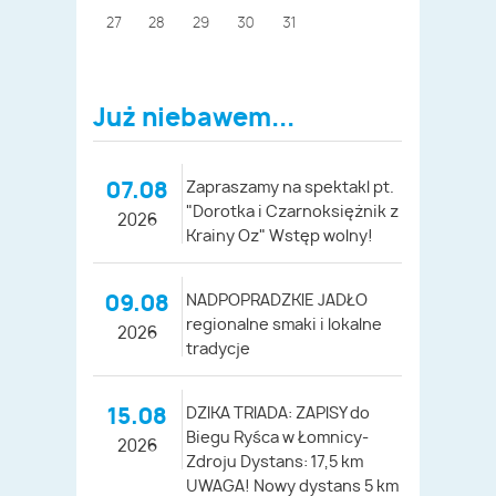
27
28
29
30
31
Już niebawem...
07.08
Zapraszamy na spektakl pt.
"Dorotka i Czarnoksiężnik z
2026
Krainy Oz" Wstęp wolny!
09.08
NADPOPRADZKIE JADŁO
regionalne smaki i lokalne
2026
tradycje
15.08
DZIKA TRIADA: ZAPISY do
Biegu Ryśca w Łomnicy-
2026
Zdroju Dystans: 17,5 km
UWAGA! Nowy dystans 5 km