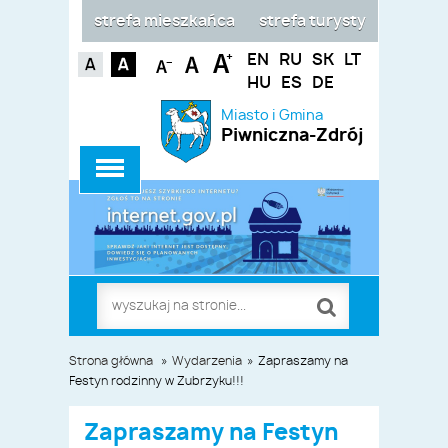
strefa mieszkańca
strefa turysty
EN
RU
SK
LT
HU
ES
DE
Miasto i Gmina
Piwniczna-Zdrój
Strona główna
»
Wydarzenia
»
Zapraszamy na
Festyn rodzinny w Zubrzyku!!!
Zapraszamy na Festyn