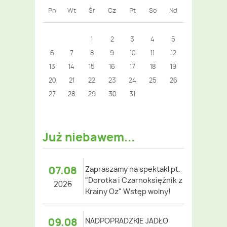
Pn
Wt
Śr
Cz
Pt
So
Nd
1
2
3
4
5
6
7
8
9
10
11
12
13
14
15
16
17
18
19
20
21
22
23
24
25
26
27
28
29
30
31
Już niebawem...
07.08
Zapraszamy na spektakl pt.
"Dorotka i Czarnoksiężnik z
2026
Krainy Oz" Wstęp wolny!
09.08
NADPOPRADZKIE JADŁO