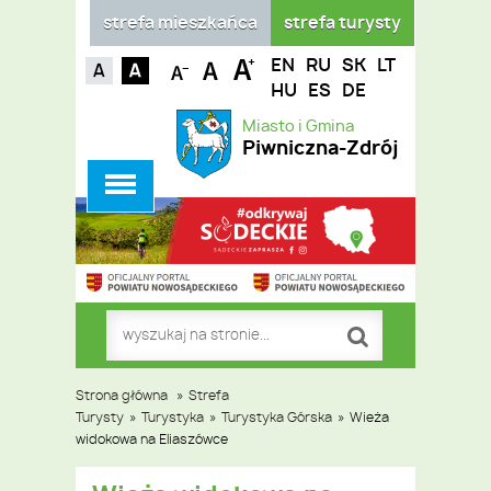
strefa mieszkańca
strefa turysty
EN
RU
SK
LT
HU
ES
DE
Miasto i Gmina
Piwniczna-Zdrój
Strona główna
»
Strefa
Turysty
»
Turystyka
»
Turystyka Górska
»
Wieża
widokowa na Eliaszówce